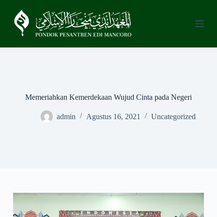
S
k
i
p
t
o
c
o
n
t
e
Memeriahkan Kemerdekaan Wujud Cinta pada Negeri
n
t
admin
Agustus 16, 2021
Uncategorized